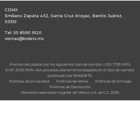
CDMX
Emiliano Zapata 452, Santa Cruz Atoyac, Benito Juárez,
03310
Tel: 55 8590 9120
ventas@bidets.mx
Precios calculados con los siguientes tipo de cambio: USD: 17.55 MXN,
EUR: 20.55 MXN. Actualizados diariamente basados en el tipo de cambio
publicado por BANORTE.
Políticas de privacidad
Políticas de Venta
Políticas de Entrega
Políticas de Devolución
Derechos reservados Hygolet de México S.A. de C.V. 2026