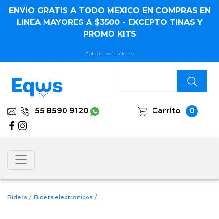
ENVIO GRATIS A TODO MEXICO EN COMPRAS EN
LINEA MAYORES A $3500 - EXCEPTO TINAS Y
PROMO KITS
Aplican restricciones
55 8590 9120
Carrito
0
Bidets
/
Bidets electronicos
/