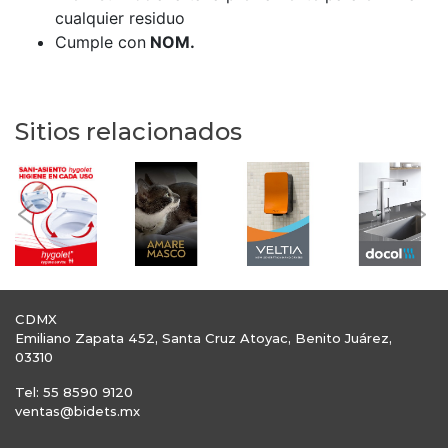
cualquier residuo
Cumple con
NOM.
Sitios relacionados
Previous
Nex
CDMX
Emiliano Zapata 452, Santa Cruz Atoyac, Benito Juárez,
03310
Tel: 55 8590 9120
ventas@bidets.mx