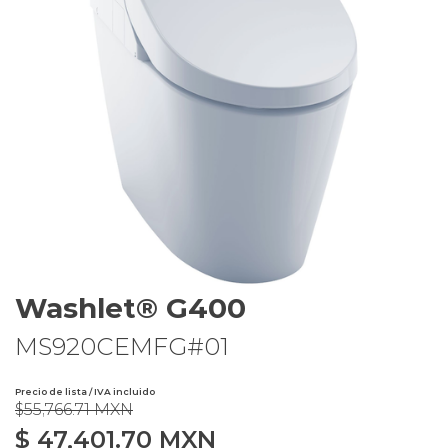
Washlet® G400
MS920CEMFG#01
Precio de lista / IVA incluido
$55,766.71 MXN
$
47,401.70
MXN