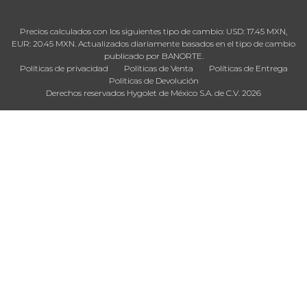
Precios calculados con los siguientes tipo de cambio: USD: 17.45 MXN,
EUR: 20.45 MXN. Actualizados diariamente basados en el tipo de cambio
publicado por BANORTE.
Políticas de privacidad
Políticas de Venta
Políticas de Entrega
Políticas de Devolución
Derechos reservados Hygolet de México S.A. de C.V. 2026