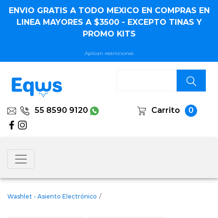
ENVIO GRATIS A TODO MEXICO EN COMPRAS EN
LINEA MAYORES A $3500 - EXCEPTO TINAS Y
PROMO KITS
Aplican restricciones
55 8590 9120
Carrito
0
Washlet - Asiento Electrónico
/