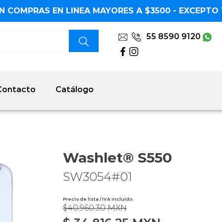
N COMPRAS EN LINEA MAYORES A $3500 - EXCEPTO 
55 8590 9120
Contacto
Catálogo
Washlet® S550
SW3054#01
Precio de lista / IVA incluido
$40,960.30 MXN