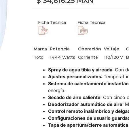
$
34,816.25
MXN
Ficha Técnica
Ficha Técnica
Marca
Potencía
Operación
Voltaje
C
Toto
1444 Watts
Corriente
110/120 V
B
Spray de agua tibia y aireada
: Con d
Ajustes personalizados
: Temperatur
Sistema de calentamiento instantá
energía.
Secado de aire caliente
: Con cinco 
Deodorizador automático de aire
: M
Control remoto inalámbrico y delga
Configuraciones de usuario guarda
Tapa de apertura/cierre automática