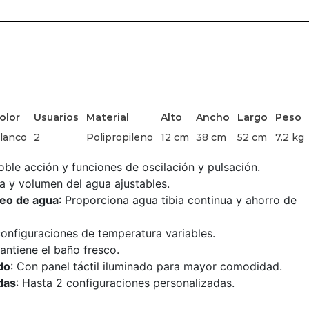
olor
Usuarios
Material
Alto
Ancho
Largo
Peso
lanco
2
Polipropileno
12 cm
38 cm
52 cm
7.2 kg
oble acción y funciones de oscilación y pulsación.
a y volumen del agua ajustables.
neo de agua
: Proporciona agua tibia continua y ahorro de
configuraciones de temperatura variables.
antiene el baño fresco.
do
: Con panel táctil iluminado para mayor comodidad.
das
: Hasta 2 configuraciones personalizadas.