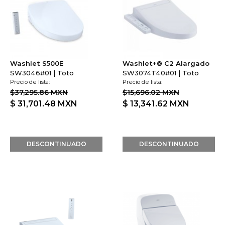
Washlet S500E
Washlet+® C2 Alargado
SW3046#01 | Toto
SW3074T40#01 | Toto
Precio de lista:
Precio de lista:
$37,295.86 MXN
$15,696.02 MXN
$ 31,701.48
MXN
$ 13,341.62
MXN
DESCONTINUADO
DESCONTINUADO