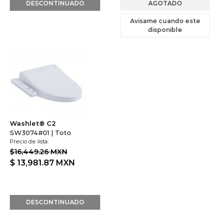
disponible
Washlet® C2
SW3074#01 | Toto
Precio de lista:
$16,449.26 MXN
$ 13,981.87
MXN
DESCONTINUADO