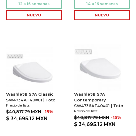
NUEVO
NUEVO
Washlet® S7A Classic
Washlet® S7A
SW4734AT40#01 | Toto
Contemporary
Precio de lista:
SW4736AT40#01 | Toto
$40,817.79 MXN
-15%
Precio de lista:
$40,817.79 MXN
-15%
$ 34,695.12
MXN
$ 34,695.12
MXN
Agregar al carrito
Agregar al carrito