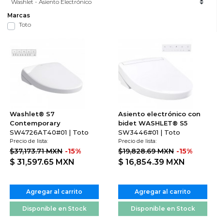
Toto
Washlet® S7
Asiento electrónico con
Contemporary
bidet WASHLET® S5
SW4726AT40#01 | Toto
SW3446#01 | Toto
Precio de lista:
Precio de lista:
$37,173.71 MXN
-15%
$19,828.69 MXN
-15%
$ 31,597.65
MXN
$ 16,854.39
MXN
Agregar al carrito
Agregar al carrito
Disponible en Stock
Disponible en Stock
Entrega de 5 a 8 días
Entrega de 5 a 8 días
hábiles
hábiles