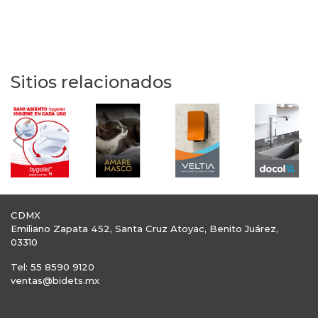
Sitios relacionados
Previous
Nex
CDMX
Emiliano Zapata 452, Santa Cruz Atoyac, Benito Juárez,
03310
Tel: 55 8590 9120
ventas@bidets.mx
Precios calculados con los siguientes tipo de cambio: USD: 17.55 MXN,
EUR: 20.55 MXN. Actualizados diariamente basados en el tipo de cambio