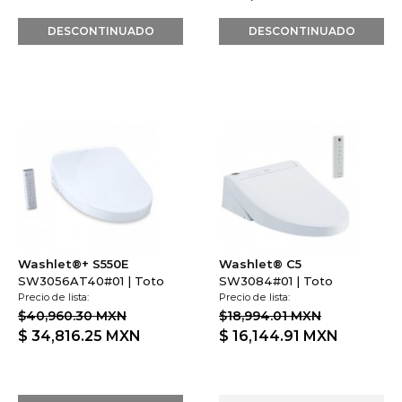
Washlet®+ S550E
Washlet® C5
SW3056AT40#01 | Toto
SW3084#01 | Toto
Precio de lista:
Precio de lista:
$40,960.30 MXN
$18,994.01 MXN
$ 34,816.25
MXN
$ 16,144.91
MXN
DESCONTINUADO
AGOTADO
Avisame cuando este