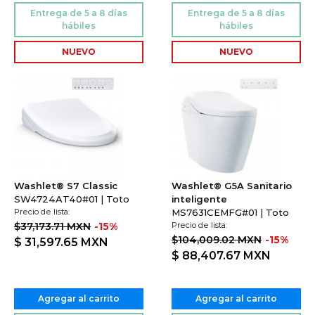
NUEVO
NUEVO
Washlet® S7 Classic
Washlet® G5A Sanitario
SW4724AT40#01 | Toto
inteligente
Precio de lista:
MS7631CEMFG#01 | Toto
$37,173.71 MXN
-15%
Precio de lista:
$104,009.02 MXN
-15%
$ 31,597.65
MXN
$ 88,407.67
MXN
Agregar al carrito
Agregar al carrito
12 a 16 semanas
14 a 16 semanas