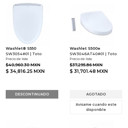
Washlet® S550
Washlet S500e
SW3054#01 | Toto
SW3046AT40#01 | Toto
Precio de lista:
Precio de lista:
$40,960.30 MXN
$37,295.86 MXN
$ 34,816.25
MXN
$ 31,701.48
MXN
DESCONTINUADO
AGOTADO
Avisame cuando este
disponible