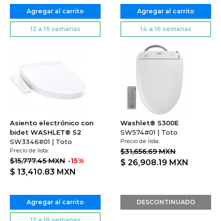
12 a 16 semanas
14 a 16 semanas
Asiento electrónico con
Washlet® S300E
bidet WASHLET® S2
SW574#01 | Toto
SW3346#01 | Toto
Precio de lista:
Precio de lista:
$31,656.69 MXN
$15,777.45 MXN
-15%
$ 26,908.19
MXN
$ 13,410.83
MXN
Agregar al carrito
DESCONTINUADO
12 a 16 semanas
NUEVO