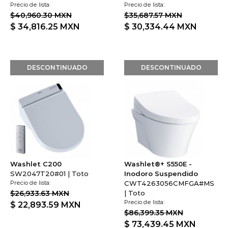
$ 34,816.25
MXN
$ 30,334.44
MXN
DESCONTINUADO
DESCONTINUADO
Washlet C200
Washlet®+ S550E -
SW2047T20#01 | Toto
Inodoro Suspendido
Precio de lista:
CWT4263056CMFGA#MS
$26,933.63 MXN
| Toto
Precio de lista:
$ 22,893.59
MXN
$86,399.35 MXN
$ 73,439.45
MXN
DESCONTINUADO
DESCONTINUADO