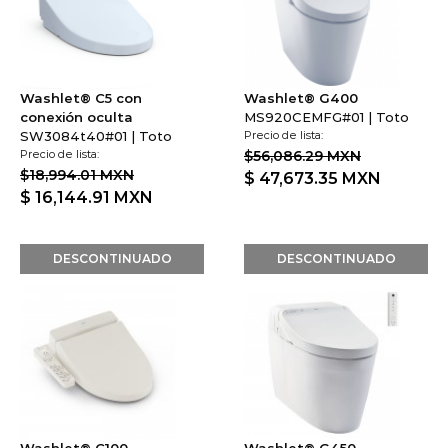
Washlet® C5 con
Washlet® G400
conexión oculta
MS920CEMFG#01 | Toto
SW3084t40#01 | Toto
Precio de lista:
Precio de lista:
$56,086.29 MXN
$18,994.01 MXN
$ 47,673.35
MXN
$ 16,144.91
MXN
DESCONTINUADO
DESCONTINUADO
Washlet® C100
Washlet® G450
SW2034#12 | Toto
MS922CUMFG#01 | Toto
Precio de lista:
Precio de lista: