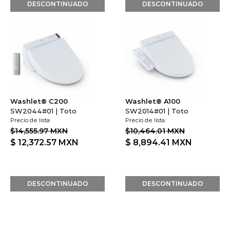
Washlet® C200
Washlet® A100
SW2044#01 | Toto
SW2014#01 | Toto
Precio de lista:
Precio de lista:
$14,555.97 MXN
$10,464.01 MXN
$ 12,372.57
MXN
$ 8,894.41
MXN
DESCONTINUADO
DESCONTINUADO