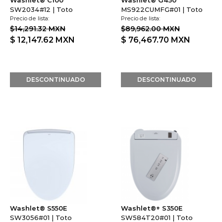
$14,291.32 MXN
$89,962.00 MXN
$ 12,147.62
MXN
$ 76,467.70
MXN
DESCONTINUADO
DESCONTINUADO
Washlet® S550E
Washlet®+ S350E
SW3056#01 | Toto
SW584T20#01 | Toto
Precio de lista:
Precio de lista:
$40,960.30 MXN
$35,687.57 MXN