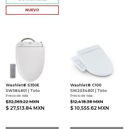
Washlet® S350E
Washlet® C100
SW584#01 | Toto
SW2034#01 | Toto
Precio de lista:
Precio de lista:
$32,369.22 MXN
$12,418.38 MXN
$ 27,513.84
MXN
$ 10,555.62
MXN
DESCONTINUADO
DESCONTINUADO